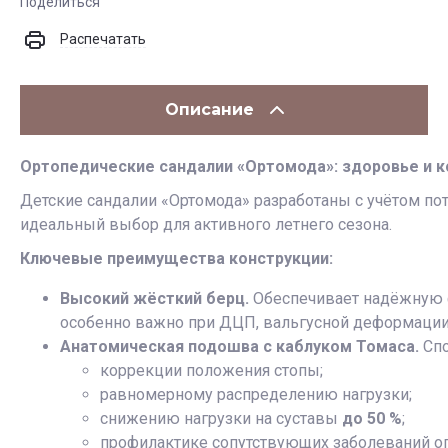
Поделиться
Распечатать
Описание
Ортопедические сандалии «Ортомода»: здоровье и к
Детские сандалии «Ортомода» разработаны с учётом по
идеальный выбор для активного летнего сезона.
Ключевые преимущества конструкции:
Высокий жёсткий берц.
Обеспечивает надёжную 
особенно важно при ДЦП, вальгусной деформации 
Анатомическая подошва с каблуком Томаса.
Спо
коррекции положения стопы;
равномерному распределению нагрузки;
снижению нагрузки на суставы
до 50 %
;
профилактике сопутствующих заболеваний оп